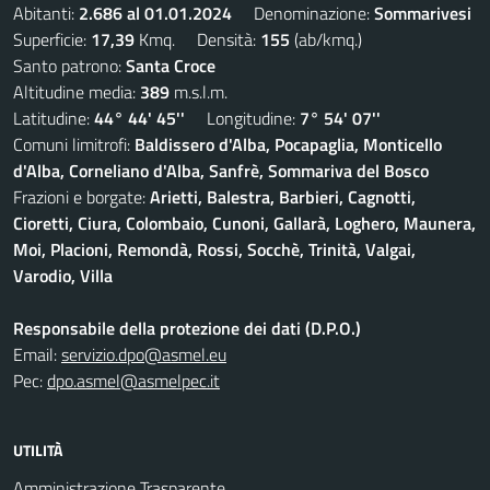
Abitanti:
2.686 al 01.01.2024
Denominazione:
Sommarivesi
Superficie:
17,39
Kmq. Densità:
155
(ab/kmq.)
Santo patrono:
Santa Croce
Altitudine media:
389
m.s.l.m.
Latitudine:
44° 44' 45''
Longitudine:
7° 54' 07''
Comuni limitrofi:
Baldissero d'Alba, Pocapaglia, Monticello
d'Alba, Corneliano d'Alba, Sanfrè, Sommariva del Bosco
Frazioni e borgate:
Arietti, Balestra, Barbieri, Cagnotti,
Cioretti, Ciura, Colombaio, Cunoni, Gallarà, Loghero, Maunera,
Moi, Placioni, Remondà, Rossi, Socchè, Trinità, Valgai,
Varodio, Villa
Responsabile della protezione dei dati (D.P.O.)
Email:
servizio.dpo@asmel.eu
Pec:
dpo.asmel@asmelpec.it
UTILITÀ
Amministrazione Trasparente