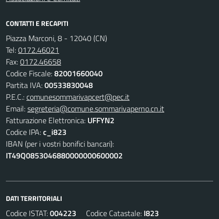
CONTATTI E RECAPITI
Piazza Marconi, 8 - 12040 (CN)
Tel:
0172.46021
Fax:
0172.46658
Codice Fiscale:
82001660040
Partita IVA:
00533830048
P.E.C.:
comunesommarivapcert@pec.it
Email:
segreteria@comune.sommarivaperno.cn.it
Fatturazione Elettronica:
UFFYN2
Codice IPA:
c_i823
IBAN (per i vostri bonifici bancari):
IT49Q0853046880000000600002
DATI TERRITORIALI
Codice ISTAT:
004223
Codice Catastale:
I823