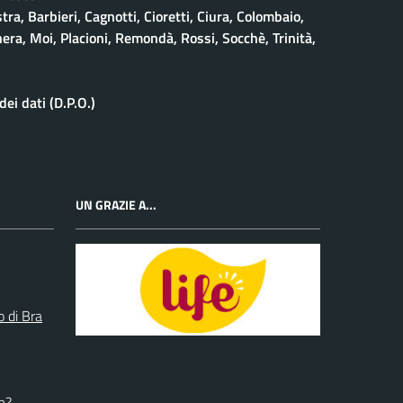
stra, Barbieri, Cagnotti, Cioretti, Ciura, Colombaio,
era, Moi, Placioni, Remondà, Rossi, Socchè, Trinità,
ei dati (D.P.O.)
UN GRAZIE A...
o di Bra
a?