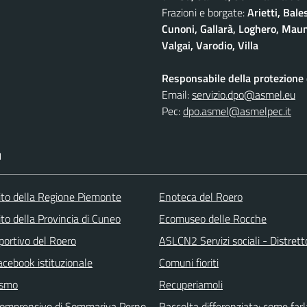
Frazioni e borgate:
Arietti, Bale
Cunoni, Gallarà, Loghero, Maun
Valgai, Varodio, Villa
Responsabile della protezione d
Email:
servizio.dpo@asmel.eu
Pec:
dpo.asmel@asmelpec.it
I
 sito della Regione Piemonte
Enoteca del Roero
 sito della Provincia di Cuneo
Ecomuseo delle Rocche
portivo del Roero
ASLCN2 Servizi sociali - Distrett
acebook istituzionale
Comuni fioriti
ismo
Recuperiamoli
 comprensivo di Sommariva Perno
Raccolta differenziata: come farl