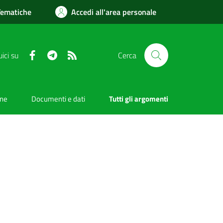
Tematiche
Accedi all'area personale
Facebook
Telegram
RSS
ici su
Cerca
one
Documenti e dati
Tutti gli argomenti