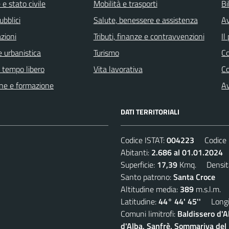
e stato civile
Mobilità e trasporti
Bi
ubblici
Salute, benessere e assistenza
Av
zioni
Tributi, finanze e contravvenzioni
Il
 urbanistica
Turismo
C
e tempo libero
Vita lavorativa
C
ne e formazione
Av
DATI TERRITORIALI
Codice ISTAT:
004223
Codice C
Abitanti:
2.686 al 01.01.2024
D
Superficie:
17,39
Kmq. Densit
Santo patrono:
Santa Croce
Altitudine media:
389
m.s.l.m.
Latitudine:
44° 44' 45''
Longit
Comuni limitrofi:
Baldissero d'A
d'Alba, Sanfrè, Sommariva del