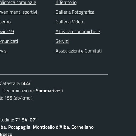
blioteca comunale
Il Territorio
venimenti sportivi
Galleria Fotografica
 perno
Galleria Video
ovid-19
Attività economiche e
omunicati
Servizi
visi
Associazioni e Comitati
atastale:
I823
enominazione:
Sommarivesi
à:
155
(ab/kmq.)
udine:
7° 54' 07''
lba, Pocapaglia, Monticello d'Alba, Corneliano
 Bosco