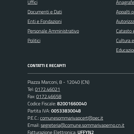
Uffici
Anagrafe 
Documenti e Dati
Appalti p
Enti e Fondazioni
Autorizza
Personale Amministrativo
Catasto e
Politici
Cultura 
Educazio
CONTATTI E RECAPITI
Piazza Marconi, 8 - 12040 (CN)
Tel:
0172.46021
Fax:
0172.46658
Codice Fiscale:
82001660040
Partita IVA:
00533830048
P.E.C.:
comunesommarivapcert@pec.it
Email:
segreteria@comune.sommarivaperno.cn.it
Fatturazione Elettronica:
UFFYN2