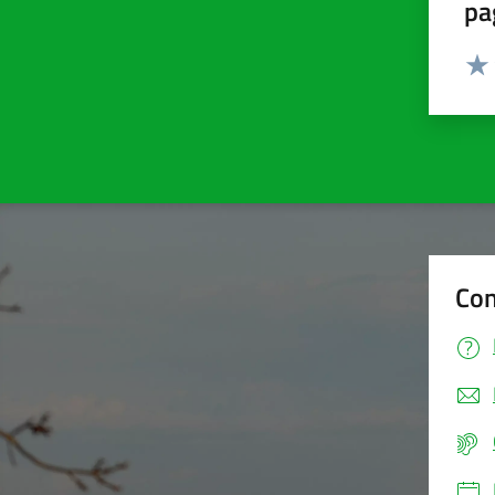
pa
Valut
Valu
Con