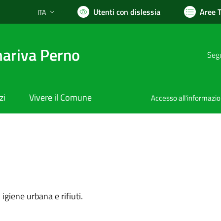
Utenti con dislessia
Aree 
ITA
Lingua attiva:
ariva Perno
Segu
zi
Vivere il Comune
Accesso all'informazi
igiene urbana e rifiuti.