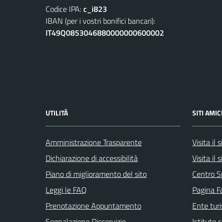
Codice IPA:
c_i823
IBAN (per i vostri bonifici bancari):
IT49Q0853046880000000600002
UTILITÀ
SITI AMIC
Amministrazione Trasparente
Visita il
Dichiarazione di accessibilità
Visita il
Piano di miglioramento del sito
Centro S
Leggi le FAQ
Pagina F
Prenotazione Appuntamento
Ente tur
Segnalazione Disservizio
Istituto